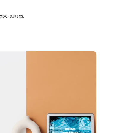
apai sukses.
Pelatihan di
Perusahaan
Inhouse training yang kami lakukan di banyak
perusahaan lokal meningkatkan keahlian tim
mereka.