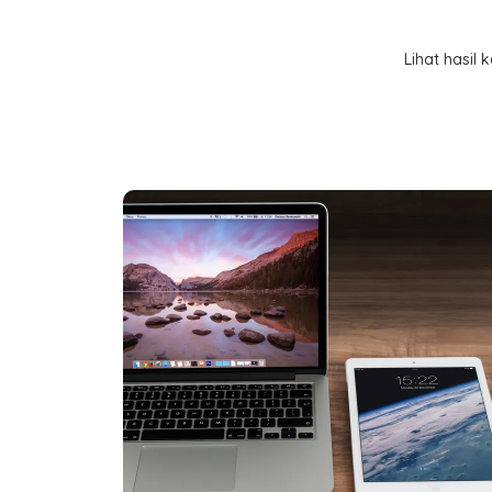
Lihat hasil
Proyek Digital
Marketing untuk
UMKM
Kami membantu banyak UMKM di Surabaya untu
mendapatkan lebih banyak pelanggan melalui ikl
efektif.