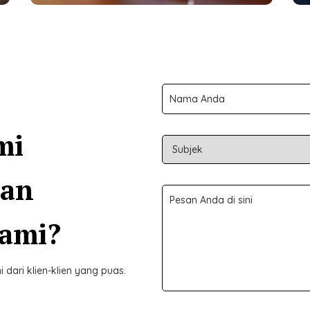
mi
man
kami?
dari klien-klien yang puas.