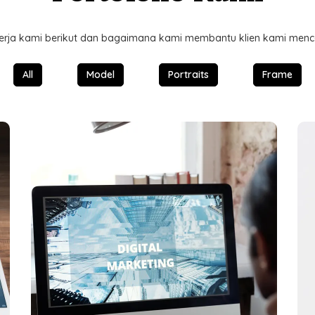
 kerja kami berikut dan bagaimana kami membantu klien kami menc
All
Model
Portraits
Frame
Sukses Bersama Klien
Kami bangga bisa berkontribusi pada keberhasilan
bisnis lokal di Jawa Timur.
k
an